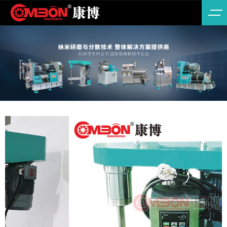
ABOUT
公司简
涂料/
US
介
油墨/
色浆
了解康博机械
陶瓷
材
料/5G/MLCC
新能
源/锂
NEWS
电池
材料
见证我们前进的脚
纳米
步
新材
料
食品/
医药/
化妆
品
农药/
农化/