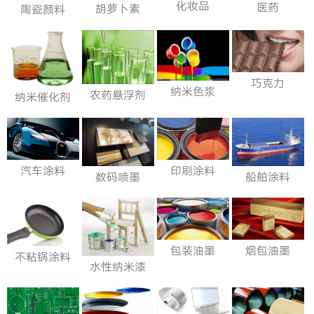
化妆品
医药
胡萝卜素
陶瓷颜料
巧克力
纳米色浆
农药悬浮剂
纳米催化剂
汽车涂料
印刷涂料
数码喷墨
船舶涂料
包装油墨
烟包油墨
不粘锅涂料
水性纳米漆