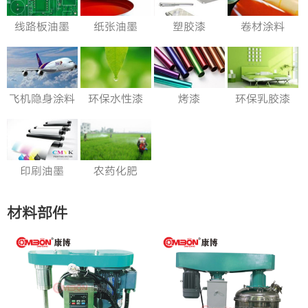
线路板油墨
纸张油墨
塑胶漆
卷材涂料
飞机隐身涂料
环保水性漆
烤漆
环保乳胶漆
印刷油墨
农药化肥
材料部件