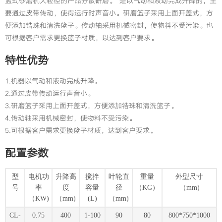
篮式砂磨机大粒径的产品分散研磨。 是以气动和液动完成升降的，主
要通过皮带传动，使得运行时声音小。研磨篮子采用上面开盖式，方
便添加锆珠和清洗篮子。传动轴采用机械密封，使物料不受污染。也
可根据客户需求更换篮子材质，以达到客户要求。
特性优势
1.机器以气动和液动完成升降。
2.通过皮带传动运行声音小。
3.研磨篮子采用上面开盖式，方便添加锆珠和清洗篮子。
4.传动轴采用机械密封，使物料不受污染。
5.可根据客户需求更换篮子材质，达到客户要求。
配置参数
型
电机功
升降高
搅拌
叶轮直
重量
外型尺寸
号
率
度
容量
径
（KG）
（mm)
（KW)
（mm)
(L)
（mm)
CL-
0.75
400
1-100
90
80
800*750*1000