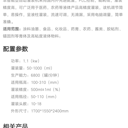
本智能型自动灌装机采用国内外先进配置，PLC控制，能耗低，灌装
精度高，可广泛用于医药，农药等液体产品高精度灌装，该机调节简
单，易操作，呈液柱灌装，流速可调，无滴漏，采用电脑调量，简单
准确。
适用范围：
涂料油墨、食品、化妆品、药膏、农药、酱类、胶粘剂、
锚固剂等膏体及高粘度液体物料；
配置参数
功率：1.1（kw）
灌装量：50-1000（ml）
生产能力：6800（罐/分钟）
适用瓶高：100-310（mm）
灌装精度：500ml±1ml（%）
适用瓶径：50-110（mm）
灌装头数：10-18
外形尺寸：1700*1550*2400mm
相关产品