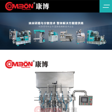
ABOUT
公司简
涂料/
US
介
油墨/
色浆
了解康博机械
陶瓷
材
料/5G/MLCC
新能
源/锂
NEWS
电池
材料
见证我们前进的脚
纳米
步
新材
料
食品/
医药/
化妆
品
农药/
农化/